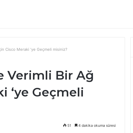
eri ve Korunma Yöntemleri 2026
çin Cisco Meraki ‘ye Geçmeli misiniz?
 Verimli Bir Ağ
ki ‘ye Geçmeli
51
4 dakika okuma süresi