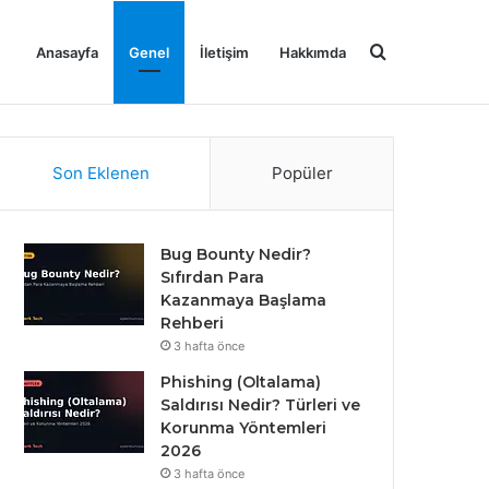
Arama
Anasayfa
Genel
İletişim
Hakkımda
Gizlilik Politikası
Kullanım Koşulları
Çerez Politikası
yap
Son Eklenen
Popüler
Bug Bounty Nedir?
...
Sıfırdan Para
Kazanmaya Başlama
Rehberi
3 hafta önce
Phishing (Oltalama)
Saldırısı Nedir? Türleri ve
Korunma Yöntemleri
2026
3 hafta önce