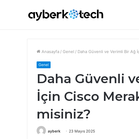
Phishing (Oltalama) Saldırısı Nedir? Türl
Son İçerikler
Anasayfa
/
Genel
/
Daha Güvenli ve Verimli Bir Ağ İ
Genel
Daha Güvenli ve
İçin Cisco Mera
misiniz?
ayberk
23 Mayıs 2025