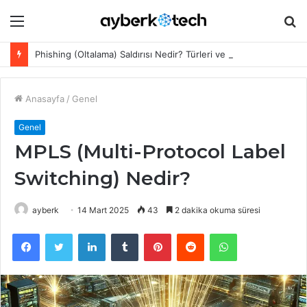
Menü
A
y
Phishing (Oltalama) Saldırısı Nedir? Türleri ve Korunma Yöntemleri 2026
...
Anasayfa
/
Genel
Genel
MPLS (Multi-Protocol Label
Switching) Nedir?
ayberk
14 Mart 2025
43
2 dakika okuma süresi
Facebook
Twitter
LinkedIn
Tumblr
Pinterest
Reddit
WhatsApp