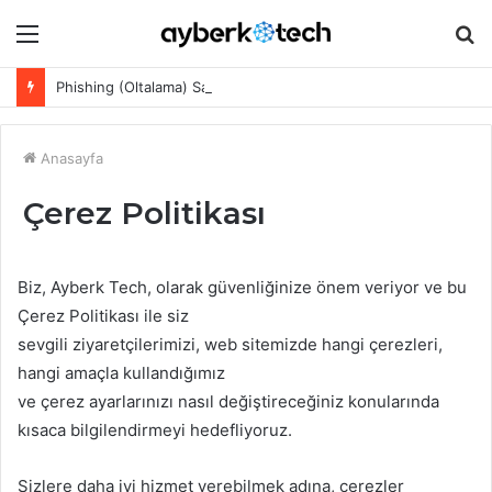
Menü
A
y
Phishing (Oltalama) Saldırısı Nedir? Türleri ve Korunma Yöntemleri 2026
...
Anasayfa
Çerez Politikası
Biz, Ayberk Tech, olarak güvenliğinize önem veriyor ve bu
Çerez Politikası ile siz
sevgili ziyaretçilerimizi, web sitemizde hangi çerezleri,
hangi amaçla kullandığımız
ve çerez ayarlarınızı nasıl değiştireceğiniz konularında
kısaca bilgilendirmeyi hedefliyoruz.
Sizlere daha iyi hizmet verebilmek adına, çerezler