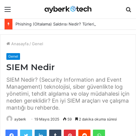
Menü
A
y
Phishing (Oltalama) Saldırısı Nedir? Türleri ve Korunma Yöntemleri 2026
...
Anasayfa
/
Genel
Genel
SIEM Nedir
SIEM Nedir? (Security Information and Event
Management) teknolojisi, siber güvenlikte log
yönetimi, tehdit algılama ve olay müdahalesi için
neden gereklidir? En iyi SIEM araçları ve çalışma
mantığı bu rehberde.
ayberk
19 Mayıs 2025
59
2 dakika okuma süresi
Facebook
Twitter
LinkedIn
Tumblr
Pinterest
Reddit
WhatsApp