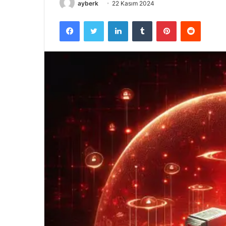
ayberk
22 Kasım 2024
Facebook
Twitter
LinkedIn
Tumblr
Pinterest
Reddit