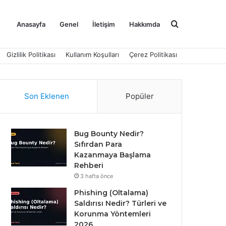
Arama
Anasayfa
Genel
İletişim
Hakkımda
Gizlilik Politikası
Kullanım Koşulları
Çerez Politikası
yap
Son Eklenen
Popüler
...
Bug Bounty Nedir?
Sıfırdan Para
Kazanmaya Başlama
Rehberi
3 hafta önce
Phishing (Oltalama)
Saldırısı Nedir? Türleri ve
Korunma Yöntemleri
2026