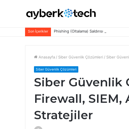
Phishing (Oltalama) Saldırısı Nedir? Türl
Son İçerikler
Anasayfa
/
Siber Güvenlik Çözümleri
/
Siber Güvenl
Siber Güvenlik Çözümleri
Siber Güvenlik 
Firewall, SIEM, 
Stratejiler